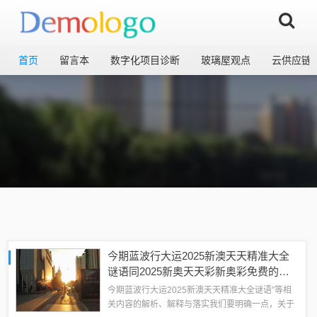
首页
留言本
数字化项目诊断
玻璃屋观点
云供应链
今期蓝波行大运2025新澳天天精准大全
谜语同2025新奥天天彩新奥彩免费的拆
穿闭环剖析、专家解读解释与落实,精选
今期蓝波行大运2025新澳天天精准大全谜语”等相
解析、解释与落实
关内容的解析、解释与落实我们要明确一点，关于