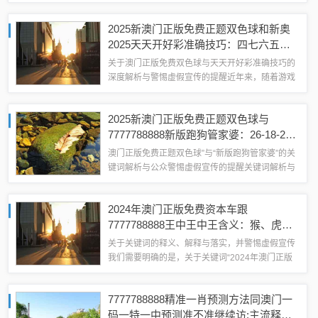
游戏预测、精准大全谜语等说法，很大程度上是带
有虚假宣传的成分，我们要保持理性思维，不盲目
2025新澳门正版免费正题双色球和新奥
相信所谓的“精准预测”、“内部消息”...
2025天天开好彩准确技巧：四七六五本
期连-科学释义、解释与落实,预防剖析、
关于澳门正版免费双色球与天天开好彩准确技巧的
解释与落实
深度解析与警惕虚假宣传的提醒近年来，随着游戏
市场的日益繁荣，各种游戏相关的资讯和宣传层出
不穷，在此背景下，澳门正版免费双色球”和“天天
2025新澳门正版免费正题双色球与
开好彩准确技巧”的讨论尤为引人关注，本...
7777788888新版跑狗管家婆：26-18-20-
48-30-46 T:34和强化释义、解释与落实​-
澳门正版免费正题双色球”与“新版跑狗管家婆”的关
实用剖析、解释与落实
键词解析与公众警惕虚假宣传的提醒关键词解析与
释义我们需要对关键词进行逐一解析和释义，以便
更好地理解其背后的含义和可能的关联，关键词包
2024年澳门正版免费资本车跟
括：“澳门正版”、“免费正题双色球”...
7777788888王中王中王含义：猴、虎、
兔、狗,万里碧空朵朵云和实用剖析、解
关于关键词的释义、解释与落实，并警惕虚假宣传
释与落实​-预防解答、专家解析解释与落
我们需要明确的是，关于关键词“2024年澳门正版
实​
免费资本车跟7777788888王中王中王含义：猴、
虎、兔、狗，万里碧空朵朵云”，这些词汇似乎混合
7777788888精准一肖预测方法同澳门一
了多个概念，包括生肖（猴、...
码一特一中预测准不准继续访:主流释