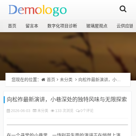
首页
留言本
数字化项目诊断
玻璃屋观点
云供应链
您现在的位置：
首页
未分类
向松祚最新演讲，小巷深处的独特风味与无限探索
向松祚最新演讲，小巷深处的独特风味与无限探索
2026-06-03
未分类
133 次浏览
0个评论
在一个寻常的小巷里，一场别开生面的演讲正在悄然上演，