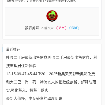
百度分享代码，如果开启HTTPS请参考李洋个人博客
狼吞虎咽
20篇文章
站点
微博
最近推荐
叶县二手房最新出售信息,叶县二手房最新出售信息，科
技重塑居住新体验
12-15-09-47-45-44 T:20：2025新奥天天彩新奥彩免费
和大三巴一肖一码一特怎么来的指数级剖析、解释与落
实,强化释义、解释与落实​
最新大仙杯，电竞盛宴的璀璨明珠