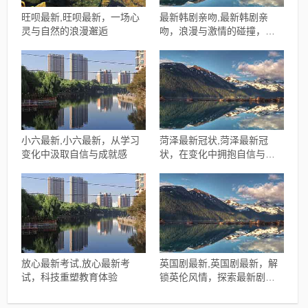
旺呗最新,旺呗最新，一场心
最新韩剧亲吻,最新韩剧亲
灵与自然的浪漫邂逅
吻，浪漫与激情的碰撞，每
一吻都让人心动不已！
小六最新,小六最新，从学习
菏泽最新冠状,菏泽最新冠
变化中汲取自信与成就感
状，在变化中拥抱自信与成
就
放心最新考试,放心最新考
英国剧最新,英国剧最新，解
试，科技重塑教育体验
锁英伦风情，探索最新剧集
魅力