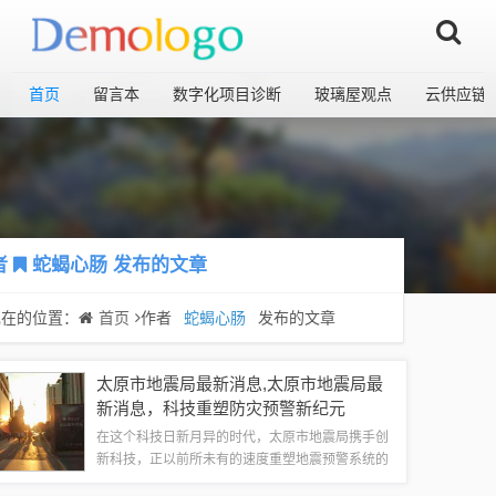
首页
留言本
数字化项目诊断
玻璃屋观点
云供应链
者
蛇蝎心肠
发布的文章
现在的位置：
首页
作者
蛇蝎心肠
发布的文章
太原市地震局最新消息,太原市地震局最
新消息，科技重塑防灾预警新纪元
在这个科技日新月异的时代，太原市地震局携手创
新科技，正以前所未有的速度重塑地震预警系统的
面貌，将“科技改变生活”的理念推向新的高度，让