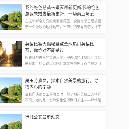
我们一同探索太原市地震局最新推出的高科技产品
我的绝色总裁未婚妻最新更新,我的绝色
——"智震守护者"...
总裁未婚妻最新更新，一场商业与爱情
的华丽交响曲
在这个瞬息万变的商业世界里，爱情似乎总是被置
于一个微妙的边缘地带，当商业精英与爱情女神不
期而遇，又会擦出怎样的火花呢？我们将跟随“我的
绝色总裁未婚妻”这一热门话题，探索一段融合了商
英语比赛大揭秘盘点全球热门英语比
业智慧与浪漫情感的非凡故事。前言：商...
赛，你绝对不能错过！
想要挑战自己的英语水平，展现你的才华吗？那就
来参加一场英语比赛吧！本文将为你盘点全球热门
的英语比赛，让你一睹究竟，激发你的斗志！全国
大学生英语竞赛（NECCS）全国大学生英语竞赛
吴玉芳演员，探索自然美景的旅行，寻
是国内最具权威性的大学生英语赛事之一，...
找内心的宁静
当我们谈论吴玉芳演员时，除了她在荧幕上的精彩
表现，她的另一份热爱也值得我们关注——那就是
旅行，吴玉芳，这位深受观众喜爱的演员，她的生
活中充满了对大自然的敬畏与热爱，她用自己的方
运城公安最新动态
式诠释着旅行的真正意义——远离尘嚣，发现...