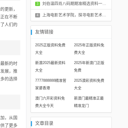
评论：0 条
刘伯温四肖八码期期准精选资料一起：√一一i,执行验证计划_IOW77.361艺术版
3
念的更新，
评论：0 条
上海电影艺术学院，探寻电影艺术的璀璨明珠
4
界正在不断
高了人们的
评论：0 条
友情链接
2025正版资料免费
2025年正版资料免
大全
费大全
新澳2025最新资料
2025年新澳门正版
，最新的时
大全
免费
续发展，推
更多的选择
7777888888精准管
2025澳彩资料免费
家婆香港
大全
澳门六开彩资料免
新澳门最精准正最
费大全今天
精准龙门
增加，从国
文章目录
提供了更多