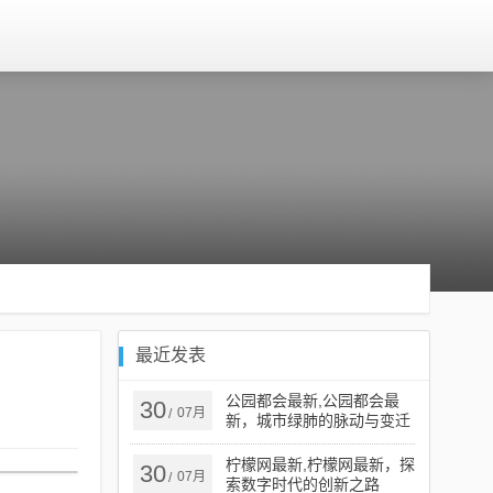
最近发表
公园都会最新,公园都会最
30
07月
/
新，城市绿肺的脉动与变迁
柠檬网最新,柠檬网最新，探
30
07月
/
索数字时代的创新之路