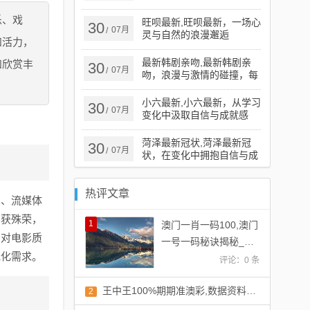
乐、戏
旺呗最新,旺呗最新，一场心
30
07月
/
灵与自然的浪漫邂逅
和活力，
最新韩剧亲吻,最新韩剧亲
和欣赏丰
30
07月
/
吻，浪漫与激情的碰撞，每
一吻都让人心动不已！
小六最新,小六最新，从学习
30
07月
/
变化中汲取自信与成就感
菏泽最新冠状,菏泽最新冠
30
07月
/
状，在变化中拥抱自信与成
就
热评文章
术、流媒体
屡获殊荣，
1
澳门一肖一码100,澳门
，对电影质
一号一码秘诀揭秘_创
元化需求。
新版2.52
评论：0 条
王中王100%期期准澳彩,数据资料解释落实_圣人SMG80.96
2