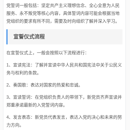
党誓词一般包括：坚定共产主义理想信念、全心全意为人民
服务、永不叛党等核心内容，具体誓词内容可能会根据当地
党组织的要求有所不同，需要及时向组织了解并深入学习。
宣誓仪式流程
在宣誓仪式上，一般会按照以下流程进行：
1、宣读宪法：了解并宣读中华人民共和国宪法中关于公民义
务与权利的条款。
2、奏国歌：表达对国家的热爱和忠诚。
3、宣读誓词：在党组织负责人的带领下，新党员齐声宣读并
郑重承诺最新的入党誓词内容。
4、发言表态：新党员代表发言，表达入党的决心和未来的努
力方向。